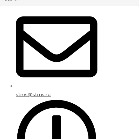
stms@stms.ru