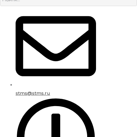
stms@stms.ru