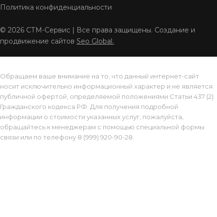
Политика конфиденциальности
© 2026 СТМ-Сервис | Все права защищены. Создание и
продвижение сайтов
Seo Global.
Обращаем ваше внимание на то, что данный интернет-сайт
носит исключительно информационный характер и не является
публичной офертой, определяемой положениями Статьи 437 (2)
Гражданского кодекса РФ. Для получения подробной
информации о стоимости указанных услуг, пожалуйста,
обращайтесь к менеджерам с помощью специальной формы
связи или по телефону 8 (999) 920-90-28.
Позвонить
MAX
WhatsApp
Корзина