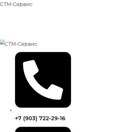
Количество
Перейти
СТМ-Сервис
товара
к
Пожарная
Производство э
содержимому
лестница
Высокое качество, 
ПЛ-038
+7 (903) 722-29-16