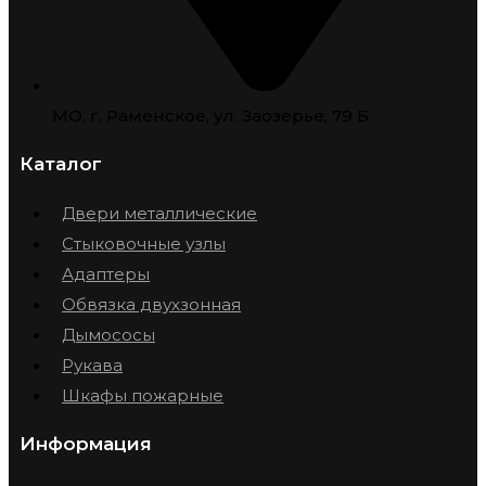
МО, г. Раменское, ул. Заозерье, 79 Б
Каталог
Двери металлические
Стыковочные узлы
Адаптеры
Обвязка двухзонная
Дымососы
Рукава
Шкафы пожарные
Информация