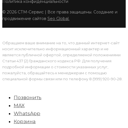
Политика конфиденциальности
© 2026 СТМ-Сервис | Все права защищены. Создание и
продвижение сайтов
Seo Global.
Обращаем ваше внимание на то, что данный интернет-сайт
носит исключительно информационный характер и не
является публичной офертой, определяемой положениями
Статьи 437 (2) Гражданского кодекса РФ. Для получения
подробной информации о стоимости указанных услуг,
пожалуйста, обращайтесь к менеджерам с помощью
специальной формы связи или по телефону 8 (999) 920-90-28.
Позвонить
MAX
WhatsApp
Корзина