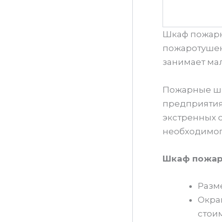
Шкаф пожарн
пожаротушен
занимает мал
Пожарные шк
предприятия,
экстренных 
необходимог
Шкаф пожарн
Разм
Окра
стои