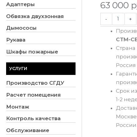
63 000
р
Адаптеры
Обвязка двухзонная
-
+
Дымососы
Произв
СТМ-С
Рукава
Страна
Шкафы пожарные
произв
Россия
УСЛУГИ
Гаранти
произв
Производство СГДУ
Срок из
Расчет помещения
1-2 нед
Монтаж
Доставк
Москве
Контроль качества
России
Обслуживание