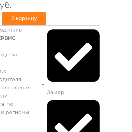
уб.
В корзину
одитель:
ЕРВИС
одства:
и:
одителя
готовления:
Замер
ели
а: по
 и регионы