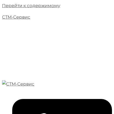
Перейти к содержимому
СТМ-Сервис
Производство эффективных систем
газодымоудаления на заказ
Высокое качество, современные технологии и
индивидуальный подход к каждому клиенту